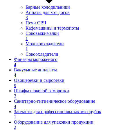
Барные холодильники
Аппаты для хот-догов
3
Печи СВЧ
Кафемашины и термопоты
Соковыжималки
1
Молокоохладители
1
Сокоохладители
Фризеры мороженого
4
Вакуумные аппараты
4
Овощерезки и сырорезки
9
Шкафы шоковой заморозки
3
Санитарно-гигиеническое оборудование
4
Запчасти для профессиональных мясорубок
1
Оборудование для упаковки продукции
2