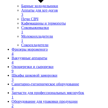
Барные холодильники
Аппаты для хот-догов
3
Печи СВЧ
Кафемашины и термопоты
Соковыжималки
1
Молокоохладители
1
Сокоохладители
Фризеры мороженого
4
Вакуумные аппараты
4
Овощерезки и сырорезки
9
Шкафы шоковой заморозки
3
Санитарно-гигиеническое оборудование
4
Запчасти для профессиональных мясорубок
1
Оборудование для упаковки продукции
2