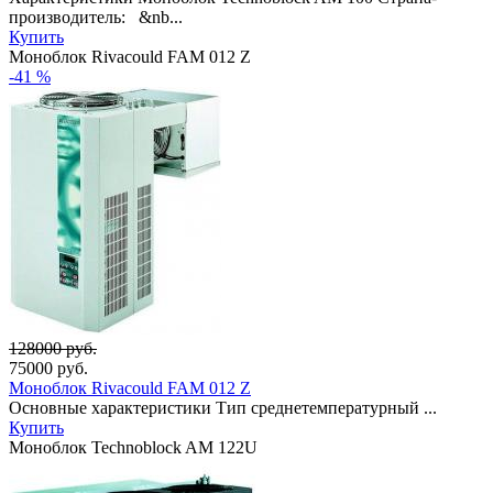
производитель: &nb...
Купить
Моноблок Rivacould FAM 012 Z
-41 %
128000 руб.
75000
руб.
Моноблок Rivacould FAM 012 Z
Основные характеристики Тип среднетемпературный ...
Купить
Моноблок Technoblock AM 122U