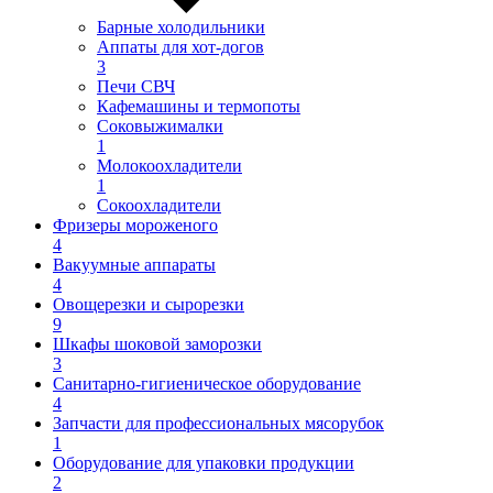
Барные холодильники
Аппаты для хот-догов
3
Печи СВЧ
Кафемашины и термопоты
Соковыжималки
1
Молокоохладители
1
Сокоохладители
Фризеры мороженого
4
Вакуумные аппараты
4
Овощерезки и сырорезки
9
Шкафы шоковой заморозки
3
Санитарно-гигиеническое оборудование
4
Запчасти для профессиональных мясорубок
1
Оборудование для упаковки продукции
2