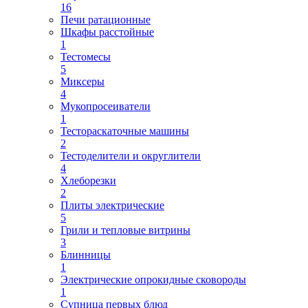
16
Печи ратационные
Шкафы расстойные
1
Тестомесы
5
Миксеры
4
Мукопросеиватели
1
Тестораскаточные машины
2
Тестоделители и округлители
4
Хлеборезки
2
Плиты электрические
5
Грили и тепловые витрины
3
Блинницы
1
Электрические опрокидные сковороды
1
Супница первых блюд