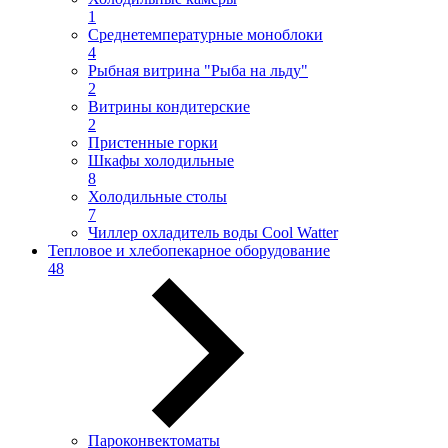
1
Среднетемпературные моноблоки
4
Рыбная витрина "Рыба на льду"
2
Витрины кондитерские
2
Пристенные горки
Шкафы холодильные
8
Холодильные столы
7
Чиллер охладитель воды Cool Watter
Тепловое и хлебопекарное оборудование
48
Пароконвектоматы